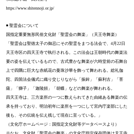
https://www.shitennoji.or.jp/
◾️ 聖霊会について
国指定重要無形民俗文化財「聖霊会の舞楽」（天王寺舞楽）
「聖霊会は聖徳太子の御忌にその聖霊をまつる法会で、4月22日
天王寺区の四天王寺で執行される。この法会は王朝時代の舞楽法
要の姿を伝えているもので、古式豊かな舞楽が六時堂前の石舞台
上で四隅に巨大な赤紙花の曼珠沙華を飾って舞われる。総礼伽
陀、四箇法会儀式に織り交じりながら「振鉾」「蘇利古」「菩
薩」「獅子」「迦陵頻」「胡蝶」などの舞楽が舞われる。
四天王寺は、三方楽所の一つに数えられてきた由緒ある舞楽の伝
承を持っており、明治初年に楽所を一つにして宮内庁楽部にした
後も、その伝統を伝え残して現在に至っている。」
（文化庁ホームページ：国指定文化財等データベースより）
※なお、文化財「聖霊会の舞楽」の文化庁指定保存団体は天王寺