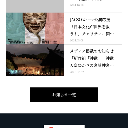
2024.10.19
JACSOローマ公演応援
「日本文化が世界を救
う！」チャリティー開催
のお知らせ
2024.08.08
メディア掲載のお知らせ
「新作能「神武」 神武
天皇ゆかりの宮崎神宮で
上演」
2023.10.02
お知らせ一覧