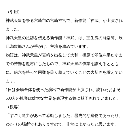
（引用）
神武天皇を祭る宮崎市の宮崎神宮で、新作能「神武」が上演され
ました。
神武天皇の足跡を伝える新作能「神武」は、宝生流の能楽師、辰
巳満次郎さんが手がけ、主演を務めています。
物語は、神武天皇が宮崎を出発して大和・橿原で即位を果たすま
での苦難を題材にしたもので、神武天皇の偉業を讃えるととも
に、信念を持って困難を乗り越えていくことの大切さを訴えてい
ます。
1日は会場全体を使った演出で新作能が上演され、訪れたおよそ
500人の観客は雄大な世界を表現する舞に魅了されていました。
（観客）
「すごく迫力があって感動しました。歴史的な建物であったり、
ゆかりの場所でもありますので、非常によかったと思います」