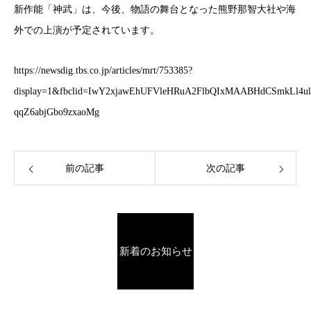
新作能「神武」は、今後、物語の舞台となった熊野那智大社や海
外での上演が予定されています。
https://newsdig.tbs.co.jp/articles/mrt/753385?
display=1&fbclid=IwY2xjawEhUFVleHRuA2FlbQIxMAABHdCSmkLl4
qqZ6abjGbo9zxaoMg
前の記事
次の記事
新着のお知らせ