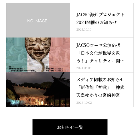
JACSO海外プロジェクト
2024開催のお知らせ
2024.10.19
JACSOローマ公演応援
「日本文化が世界を救
う！」チャリティー開催
のお知らせ
2024.08.08
メディア掲載のお知らせ
「新作能「神武」 神武
天皇ゆかりの宮崎神宮で
上演」
2023.10.02
お知らせ一覧