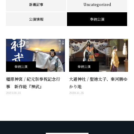
新着記事
Uncategorized
公演情報
奉納公演
奉納公演
奉納公演
橿原神宮 / 紀元祭奉祝記念行
大避神社 / 聖徳太子、秦河勝ゆ
事 新作能『神武』
かり地
2023.01.31
2020.11.26